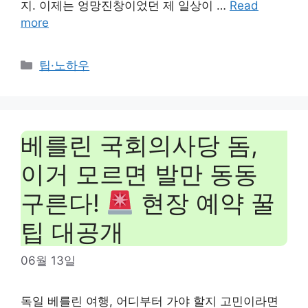
지. 이제는 엉망진창이었던 제 일상이 …
Read
more
Categories
팁·노하우
베를린 국회의사당 돔,
이거 모르면 발만 동동
구른다!
현장 예약 꿀
팁 대공개
06월 13일
독일 베를린 여행, 어디부터 가야 할지 고민이라면