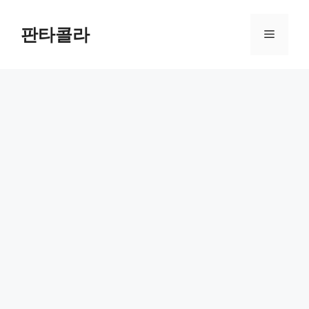
Skip
to
판타콜라
Menu
content