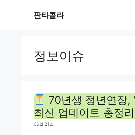
Skip
to
판타콜라
content
정보이슈
70년생 정년연장, ‘
최신 업데이트 총정리
06월 21일