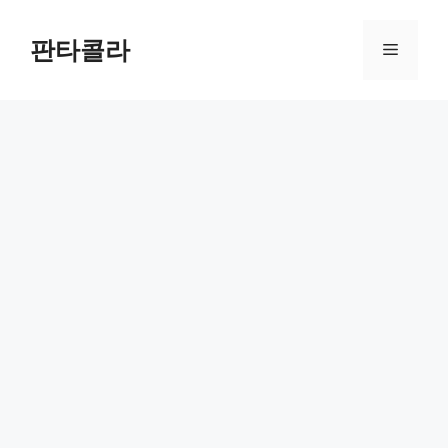
Skip
to
판타콜라
Menu
content