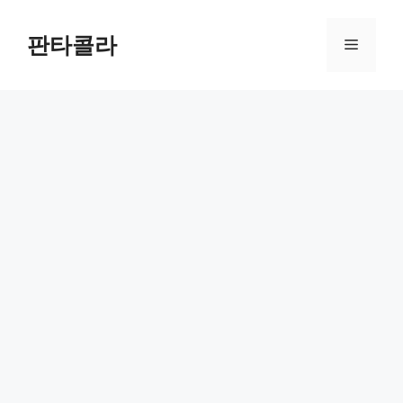
Skip
to
판타콜라
Menu
content