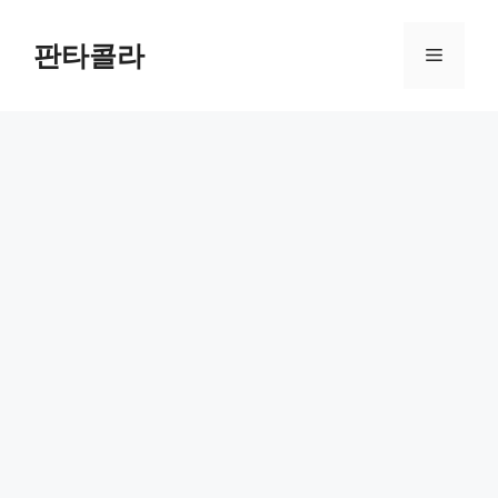
Skip
to
판타콜라
Menu
content