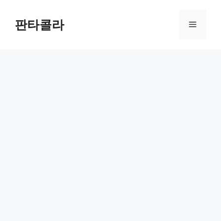
Skip
to
판타콜라
Menu
content