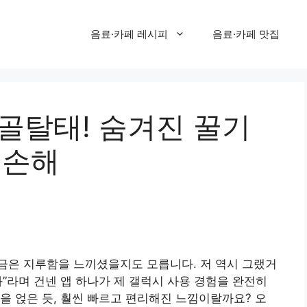
음료·카페 레시피
음료·카페 맛집
골탈태! 숨겨진 꿀기
 손해
금은 지루함을 느끼셨을지도 모릅니다. 저 역시 그랬거
써봐”라며 건넨 앱 하나가 제 갤럭시 사용 경험을 완전히
을 얹은 듯, 훨씬 빠르고 편리해진 느낌이랄까요? 오