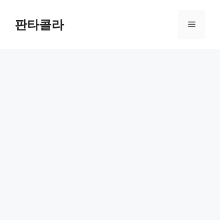
Skip
to
판타콜라
Menu
content