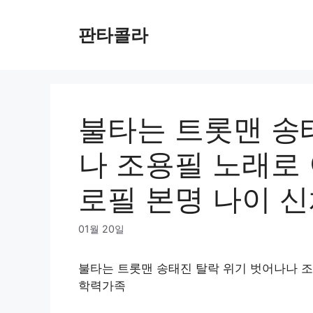
Skip
to
판타콜라
content
불타는 트롯맨 송
나 조용필 노래로 
로필 본명 나이 
01월 20일
불타는 트롯맨 송태진 탈락 위기 벗어나나 조
학력가족