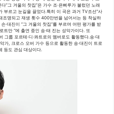
른다”그 겨울의 찻집”은 가수 조·욘삐루가 불렀던 노래
수가 부르고 눈길을 끌었다.특히 이 곡은 과거 TV조선”사
 재조명되고 재생 횟수 400만번을 넘어서는 등 착실하
손·대진이 “그 겨울의 찻집”를 부르며 어떤 평가를 받
로트만 “에 출연 중인 송·태 진는 성악가이다. 또
 오버 그룹 포르테·디·콰트로의 멤버로도 활동했다.송·대
악가, 크로스 오버 가수 등으로 활동한 송·대진이 트로
페 등도 관심 대상이다.