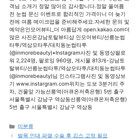
객님 소개가 정말 많아요 감사합니다.정말 올여름
전 눈썹 문신 이벤트로 합리적인 가격이니 더 늦기
전에 여름 메이크업을 준비해주세요.자세한 문의 및
예약은인모어뷰티_더 아름답게 open.kakao.com더
많은 사진은강남토탈뷰티샵 인모어뷰티/선릉눈썹
타투/역삼모타투/대치동눈썹타투
(@inmorebeauty)•Instagram사진 및 동영상팔로
워 2,224명, 팔로잉 960명, 게시물 813개-강남토
탈뷰티/선릉눈썹타투/역삼모타투/대치동눈썹타투
(@inmorebeauty)님 인스타그램사진 및 동영상보
기 www.instargram.com위치는 도보 3분거리 주
차, 건물앞 가능선릉역(아큐온저축은행) 5번 출구
서울특별시 강남구 역삼동선릉역(아큐온저축은행)
5번 출구 서울특별시 강남구 역삼동
Categories
미분류
발목 인대 파열 수술 후 깁스 고정 필요