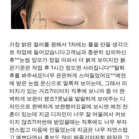
가장 밝은 컬러를 원해서 1차에는 틀을 만들 생각으
로 작업에 들어갔습니다고객님과 충분히 상의하신
후^^눈썹 앞모가 정말 아파서 더 붉게 보이지만 붉
은기운은 작업 후 1시간 정도면 사라집니다^^탈퇴
후를 봐주세요!너무 은은하게 스며들었어요^^예전
에 받은 눈썹 문신으로 얼룩져 보이는데, 그래서 리
터치가 있는 거죠?!리터치 직후에 보니까 좀 더 완
벽하게 보완이 됐죠?콧날을 발랄하게 보여주는 디
자인으로 완벽하게 보완했어요끝에 보시면 예전 잔
흔이 있는데 지금 디자인이 너무 잘 어울려서 커보
이지 않죠?!저번에 받았을때는 직후에도 너무 부자
연스럽고 마음에 안들었는데 지금은 너무 자연스럽
고 예쁘다면서 홍보도 많이 해줄거야저희 매장은 고