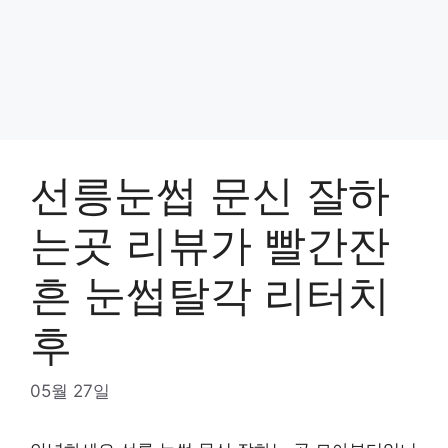
선릉눈썹 문신 잘하
는곳 리뷰가 빨간잔
흔 눈썹탈각 리터치
후
05월 27일