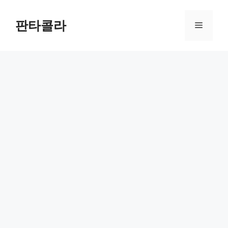
Skip
to
판타콜라
Menu
content