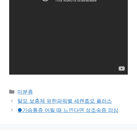
Categories
미분류
탈모 보충제 유한파워벨 세렌효모 플러스
●가슴통증 어릴 때 느낀다면 성조숙증 의심