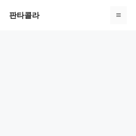
Skip
to
판타콜라
Menu
content