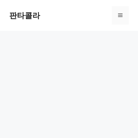
Skip
to
판타콜라
Menu
content