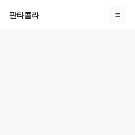
Skip
to
판타콜라
Menu
content