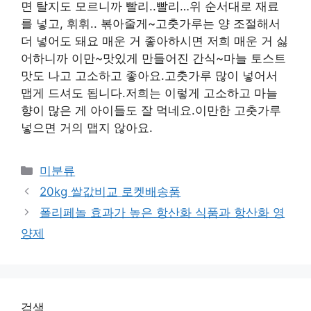
면 탈지도 모르니까 빨리..빨리…위 순서대로 재료
를 넣고, 휘휘.. 볶아줄게~고춧가루는 양 조절해서
더 넣어도 돼요 매운 거 좋아하시면 저희 매운 거 싫
어하니까 이만~맛있게 만들어진 간식~마늘 토스트
맛도 나고 고소하고 좋아요.고춧가루 많이 넣어서
맵게 드셔도 됩니다.저희는 이렇게 고소하고 마늘
향이 많은 게 아이들도 잘 먹네요.이만한 고춧가루
넣으면 거의 맵지 않아요.
Categories
미분류
20kg 쌀값비교 로켓배송품
폴리페놀 효과가 높은 항산화 식품과 항산화 영
양제
검색