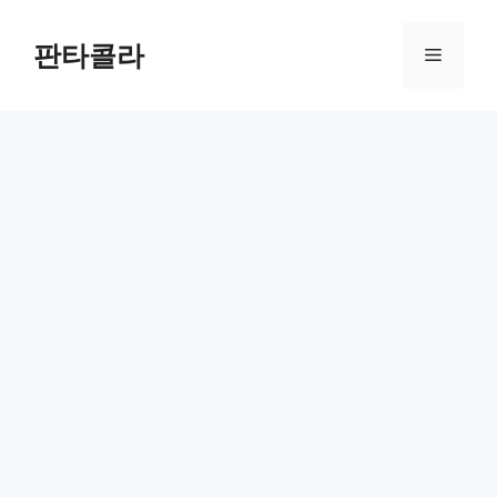
Skip
to
판타콜라
Menu
content