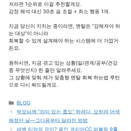
저라면 1순위로 이걸 추천할게요.
감정 해석 대신 30초 숨 조절 + 최소 행동 1개.
지금 당신이 지치는 중이라면, 멘탈은 “강해져야 하
는 대상”이 아니라
회복할 수 있게 설계해야 하는 시스템에 더 가깝거
든요.
원하시면, 지금 겪고 있는 상황(일/관계/공부/건강
중 무엇인지) 한 줄만 알려주세요.
그 상황에 맞춰 제가 맞춤형 멘탈 회복 하는법 루틴
으로 다시 짜드릴게요.
Categories
BLOG
부모님께 “의미 있는 효도” 하려다, 오히려 어색
해졌던 날—그다음부터 달라진 방법
새벽 티업의 묘미? 용인 코리아CC 퍼블릭 9홀,