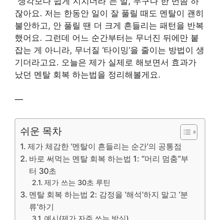
“생각보다 쉽게 지치더라”는 말, 누구나 한 번쯤 하
잖아요. 저는 한동안 일이 잘 풀릴 때도 멘탈이 괜히
불안하고, 안 풀릴 땐 더 크게 흔들리는 패턴을 반복
했어요. 그런데 어느 순간부터는 무너진 뒤에만 붙
잡는 게 아니라, 무너질 ‘타이밍’을 줄이는 방법이 생
기더라고요. 오늘은 제가 실제로 해보면서 효과가
났던 멘탈 회복 하는법을 정리해볼게요.
—
쉬운 목차
제가 체감한 ‘멘탈이 흔들리는 순간’의 공통점
바로 써먹는 멘탈 회복 하는법 1: “머리 멈춤”부
터 30초
제가 쓰는 30초 루틴
멘탈 회복 하는법 2: 감정을 ‘해석’하지 말고 ‘분
류’하기
예시(제가 자주 쓰는 방식)