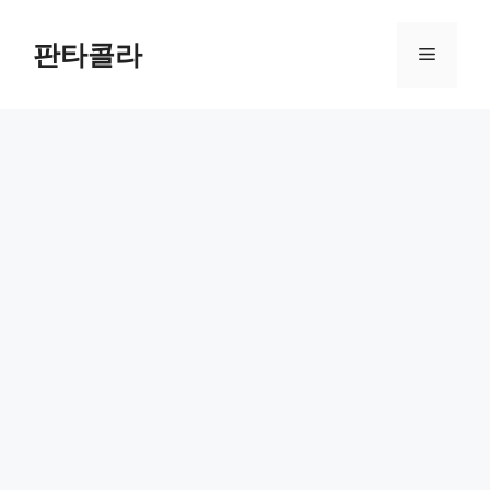
Skip
to
판타콜라
Menu
content