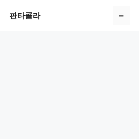
Skip
to
판타콜라
Menu
content