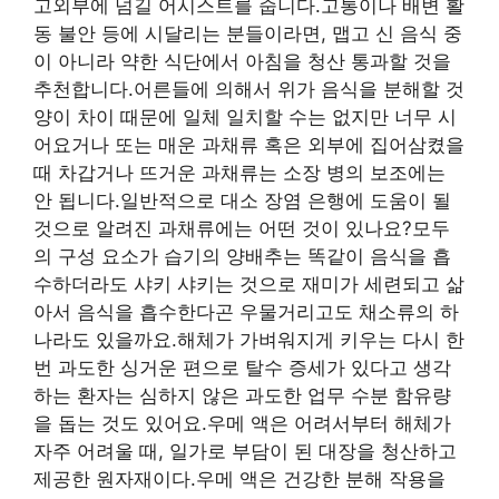
고외부에 넘길 어시스트를 줍니다.고통이나 배변 활
동 불안 등에 시달리는 분들이라면, 맵고 신 음식 중
이 아니라 약한 식단에서 아침을 청산 통과할 것을
추천합니다.어른들에 의해서 위가 음식을 분해할 것
양이 차이 때문에 일체 일치할 수는 없지만 너무 시
어요거나 또는 매운 과채류 혹은 외부에 집어삼켰을
때 차갑거나 뜨거운 과채류는 소장 병의 보조에는
안 됩니다.일반적으로 대소 장염 은행에 도움이 될
것으로 알려진 과채류에는 어떤 것이 있나요?모두
의 구성 요소가 습기의 양배추는 똑같이 음식을 흡
수하더라도 샤키 샤키는 것으로 재미가 세련되고 삶
아서 음식을 흡수한다곤 우물거리고도 채소류의 하
나라도 있을까요.해체가 가벼워지게 키우는 다시 한
번 과도한 싱거운 편으로 탈수 증세가 있다고 생각
하는 환자는 심하지 않은 과도한 업무 수분 함유량
을 돕는 것도 있어요.우메 액은 어려서부터 해체가
자주 어려울 때, 일가로 부담이 된 대장을 청산하고
제공한 원자재이다.우메 액은 건강한 분해 작용을