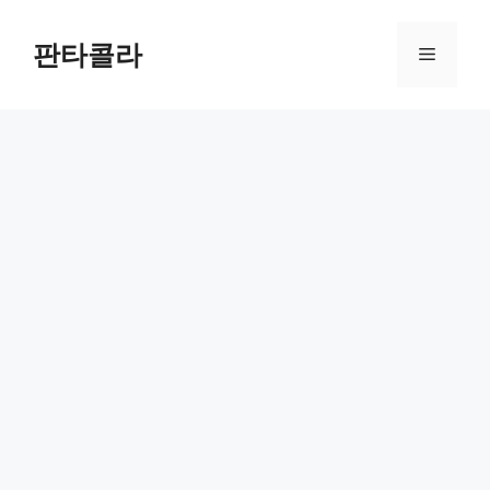
Skip
to
판타콜라
Menu
content